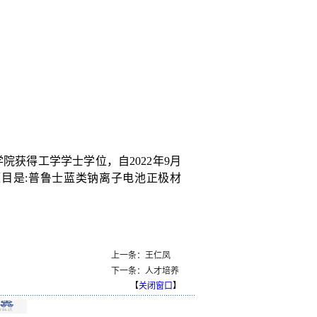
学院获得工学学士学位，自
2022
年
9
月
目是:普鲁士蓝类钠离子电池正极材
上一条：王仁凤
下一条：人才培养
【
关闭窗口
】