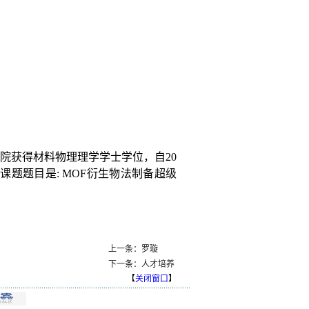
院获得材料物理理学学士学位，自
20
课题题目是:
MOF
衍生物法制备超级
上一条：罗璇
下一条：人才培养
【
关闭窗口
】