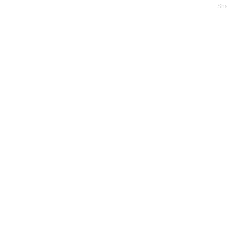
Sh
Copyright© Qing