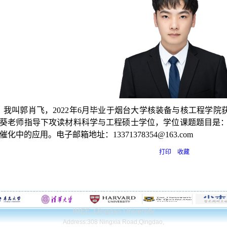
我叫郭肖飞，
2022
年
6
月毕业于烟台大学核装备与核工程学院
葵老师指导下攻读材料科学与工程硕士学位，学位课题题目是
催化中的应用。电子邮箱地址：
13371378354@163.com
打印
收藏
IMEE, Qingdao University
Address:308 Ningxia Road,Qingdao,