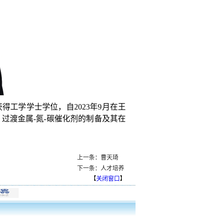
获得工学学士学位，自
2023
年
9
月在王
：过渡金属
-
氮
-
碳催化剂的制备及其在
上一条：曹天琦
下一条：人才培养
【
关闭窗口
】