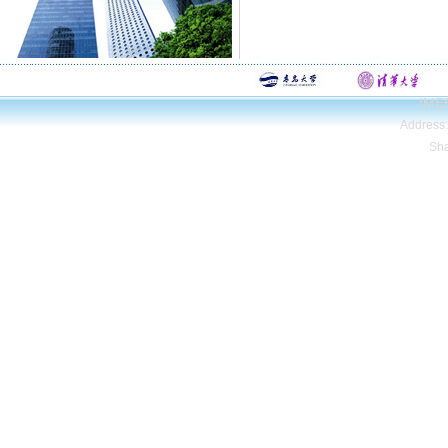
IMEE
Address
Sh
Copyright© Qing