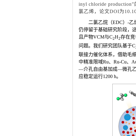
inyl chloride production
氯乙烯，论文
DOI
为
10.1
二氯乙烷（
EDC
）
-
乙
仍停留于基础研究阶段，
且产物
VCM
与
C
H
存在竞
2
2
问题。我们研究团队基于
C
联接力催化体系，借助毛
中精准限域
Ru
、
Ru-Cu
、
A
—
介孔自由基加成
—
微孔
应稳定运行
1200 h
。