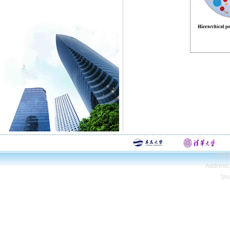
IMEE
Address
Sh
Copyright© Qing