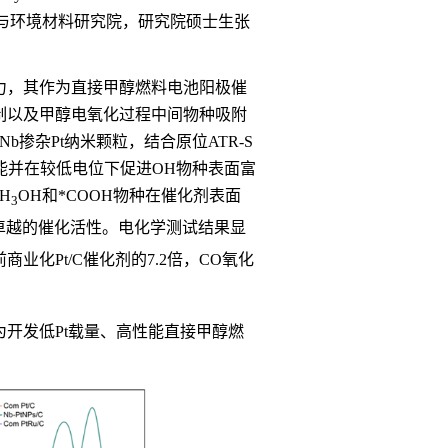
与环境材料研究院，研究院硕士生张
力，其作为直接甲醇燃料电池阳极催
制以及甲醇电氧化过程中间物种吸附
Nb
掺杂
Pt
纳米颗粒，结合原位
ATR-S
能并在较低电位下促进
OH
物种表面富
CH
OH
和
*COOH
物种在催化剂表面
3
卓越的催化活性。电化学测试结果显
前商业化
Pt/C
催化剂的
7.2
倍，
CO
氧化
为开发低
Pt
载量、高性能直接甲醇燃