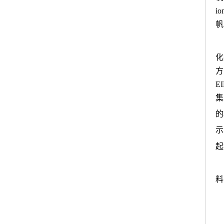
io
帆
化
方
E
集
的
示
起
料