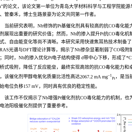
n”
的论文，该论文第一单位为青岛大学材料科学与工程学院能源
、管秦禾，博士生路景豪为论文共同第一作者。
当前研究表明，
Nb
修饰的
Pt
基催化剂具有较高的抗
CO
毒化能
剂展现出重要的研究价值；然而，
Nb
的掺入提升
Pt
抗
CO
毒化机
式、自由能变化等尚不清晰。本研究采用快速焦耳热技术制备了
IRAS
光谱与
DFT
理论计算等，揭示了
Nb
掺杂显著削弱了
CO
吸附
；同时，
Nb
的掺入优化
Pt
电子结构使得
d
带中心下移，形成了
*
桥式吸附，降低了反应能垒，最终实现高效的抗
CO
毒化能力和
–1
，该催化剂甲醇电氧化质量比活性高达
2067.2 mA mg
，是当
Pt
始电位负移
157 mV
，同时具有优良的稳定性能。
该工作不仅揭示了
Nb
增强
Pt
催化剂抗
CO
毒化能力的机制，也
电池阳极催化剂提供了重要参考。