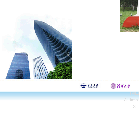
IMEE
Address
Sh
Copyright© Qing