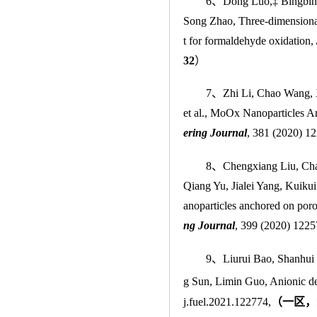
6、Dong Luo,‡ Bingbin
Song Zhao, Three-dimensional
t for formaldehyde oxidation,
32
）
7、Zhi Li, Chao Wang, 
et al., MoOx Nanoparticles 
ering Journal
, 381 (2020) 12
8、Chengxiang Liu, Ch
Qiang Yu, Jialei Yang, Kuik
anoparticles anchored on porou
ng Journal
, 399 (2020) 1225
9、Liurui Bao, Shanhui
g Sun, Limin Guo, Anionic def
j.fuel.2021.122774,
（
一区，