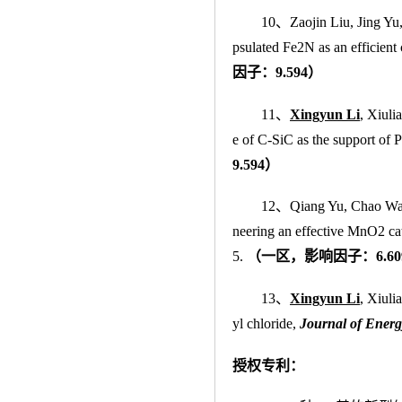
10、Zaojin Liu, Jing Yu
psulated Fe2N as an efficient 
因子
：9.594）
11、
Xingyun Li
, Xiuli
e of C-SiC as the support of 
9.594）
12、Qiang Yu, Chao W
neering an effective MnO2 ca
5.
（
一区，影响因子
：6.6
13、
Xingyun Li
, Xiuli
yl chloride,
Journal of Energ
授权专利：