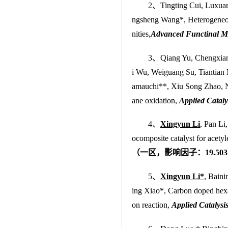
2、Tingting Cui, Luxuan
ngsheng Wang*, Heterogeneou
nities,
Advanced Functinal Ma
3、
Qiang Yu, Chengxia
i Wu, Weiguang Su, Tiantian
amauchi**, Xiu Song Zhao, N-
ane oxidation,
Applied Cataly
4
、
Xingyun Li
, Pan Li
ocomposite catalyst for acety
（
一区，影响因子
：
19.50
5、
Xingyun Li
*
, Bain
ing Xiao*, Carbon doped hexag
on reaction,
Applied Catalysi