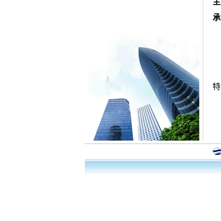
主
承
特