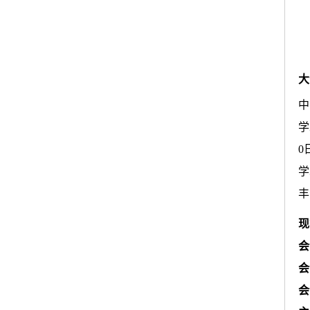
大
中
学
0
学
丰
现
会
会
会