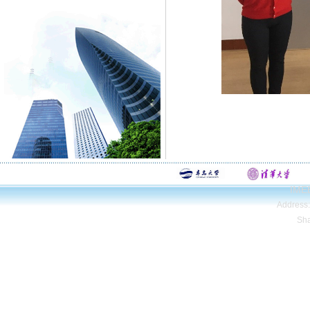
IMEE
Address
Sh
Copyright© Qing