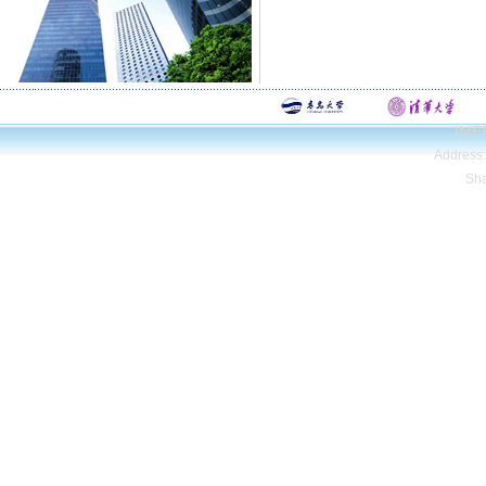
IMEE
Address
Sh
Copyright© Qing