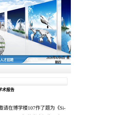
2026年8月6日 星
English
人才招聘
期四
学术报告
邀请在博学楼
107
作了题为《
Si-