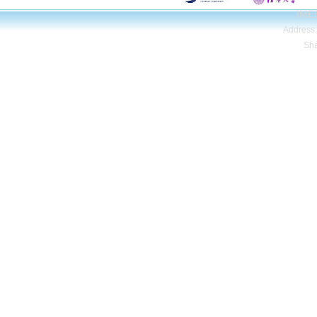
IMEE
Address
Sh
Copyright© Qing