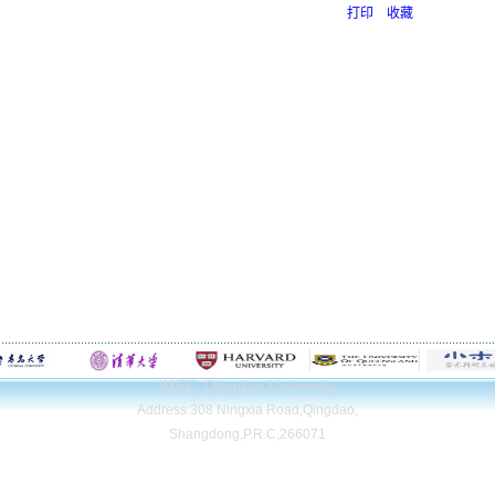
打印
收藏
IMEE, Qingdao University
Address:308 Ningxia Road,Qingdao,
Shangdong,P.R.C,266071
Copyright© Qingdao University. All Rights Reserved