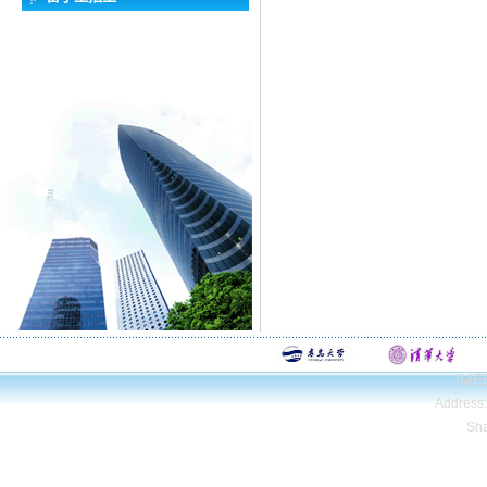
IMEE
Address
Sh
Copyright© Qing