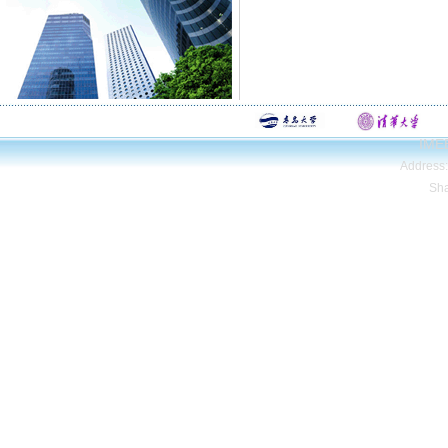
IMEE
Address
Sh
Copyright© Qing