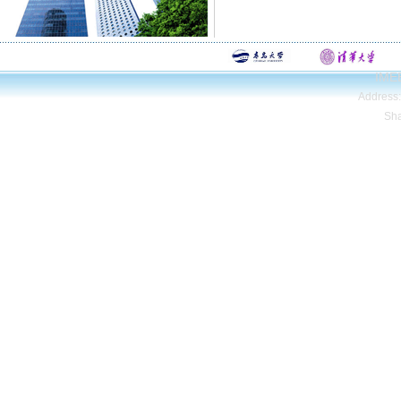
IMEE
Address
Sh
Copyright© Qing