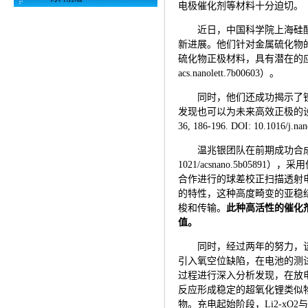
电极催化剂等材料十分迫切。
近日，中国科学院上海硅
新进展。他们针对金属硫化物
硫化物正极材料，具有潜在的应用价值，
acs.nanolett.7b00603）。
同时，他们还成功揭示了
发现也可以为未来高效正极的设计提
36, 186-196. DOI: 10.1016/j.n
温兆银团队在前期成功合成定向结构三
1021/acsnano.5b0
合作进行的球差校正扫描透射
的特性，这种高度畸变的亚稳
梭和传输。
此种高活性的催化
值。
同时，经过两年的努力，
引入氧空位缺陷，在电池的测
过程进行深入分析发现，在放
反应形成稳定的超氧化锂类似物（L
物。充电起始阶段，Li2-xO