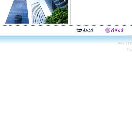
IMEE
Address
Sh
Copyright© Qing