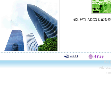
图2. WTi-Al2O
IMEE
Address
Sh
Copyright© Qing