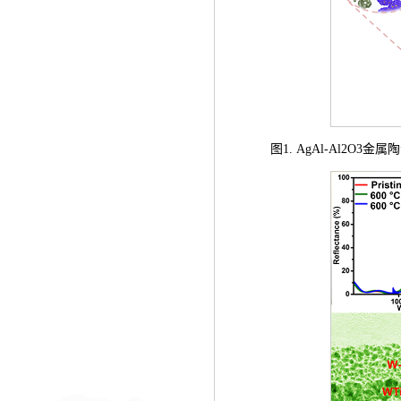
图1. AgAl-Al