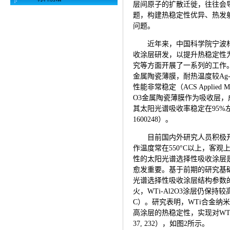
层间原子的扩散迁徙，往往会导
题，构建热稳定性优异、热发
问题。
近年来，中国科学院宁波
收涂层研发，以提升热稳定性
究等方面开展了一系列的工作。前
金属陶瓷薄膜，耐热温度较Ag-A
性能非常稳定（ACS Applied Material
O3金属陶瓷薄膜作为吸收层，成功
其太阳光谱吸收率稳定在95%左右，400°
1600248）。
目前国内外研究人员积极开发
作温度常在550°C以上，客
性的太阳光谱选择性吸收涂层
愈发重要。基于前期的研究基础
光谱选择性吸收涂层结构参数的优
火，WTi-Al2O3涂层仍保持较
C）。研究表明，WTi合金纳
高涂层的热稳定性，实现对WTi-
37, 232），如图2所示。